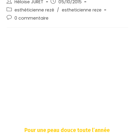
Héloise JURET
05/10/2015
esthéticienne rezé
/
estheticienne reze
0 commentaire
Ce mois ci
dans votre
institut
Pour une peau douce toute l’année