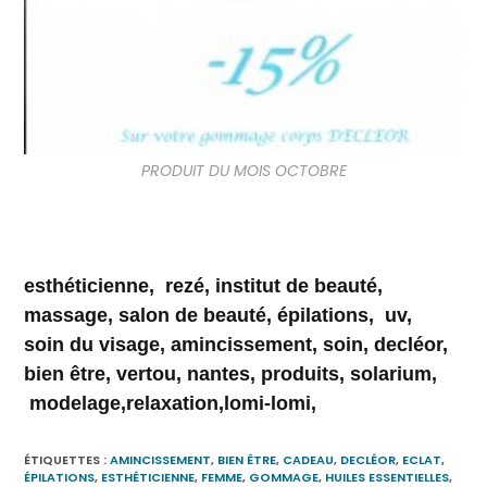
PRODUIT DU MOIS OCTOBRE
esthéticienne, rezé, institut de beauté,
massage, salon de beauté, épilations, uv,
soin du visage, amincissement, soin, decléor,
bien être, vertou, nantes, produits, solarium,
modelage,relaxation,lomi-lomi,
ÉTIQUETTES :
AMINCISSEMENT
,
BIEN ÊTRE
,
CADEAU
,
DECLÉOR
,
ECLAT
,
ÉPILATIONS
,
ESTHÉTICIENNE
,
FEMME
,
GOMMAGE
,
HUILES ESSENTIELLES
,