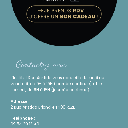
Contactez nous
L'Institut Rue Aristide vous accueille du lundi au
vendredi, de 9H à 19H (journée continue) et le
samedi, de 9H à 18H (journée continue)
Adresse :
2 Rue Aristide Briand 44400 REZE
Téléphone :
09 54 39 13 40