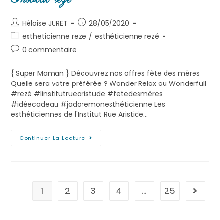
Héloise JURET
28/05/2020
estheticienne reze
/
esthéticienne rezé
0 commentaire
{ Super Maman } Découvrez nos offres fête des mères
Quelle sera votre préférée ? Wonder Relax ou Wonderfull
#rezé #linstitutruearistude #fetedesmères
#idéecadeau #jadoremonesthéticienne Les
esthéticiennes de l'Institut Rue Aristide…
Continuer La Lecture
1
2
3
4
…
25