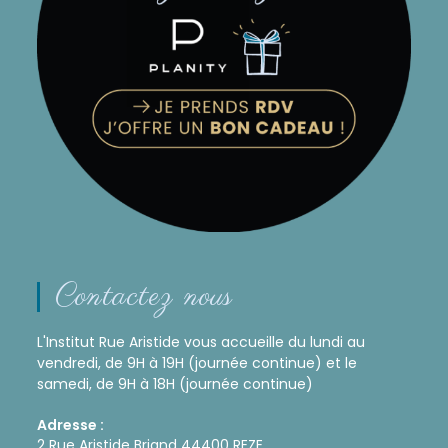
Contactez nous
L'Institut Rue Aristide vous accueille du lundi au
vendredi, de 9H à 19H (journée continue) et le
samedi, de 9H à 18H (journée continue)
Adresse :
2 Rue Aristide Briand 44400 REZE