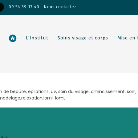
09 54 39 13 40
Nous contacter
L’Institut
Soins visage et corps
Mise en
n de beauté, épilations, uv, soin du visage, amincissement, soin,
, modelage,relaxation,lomi-lomi,