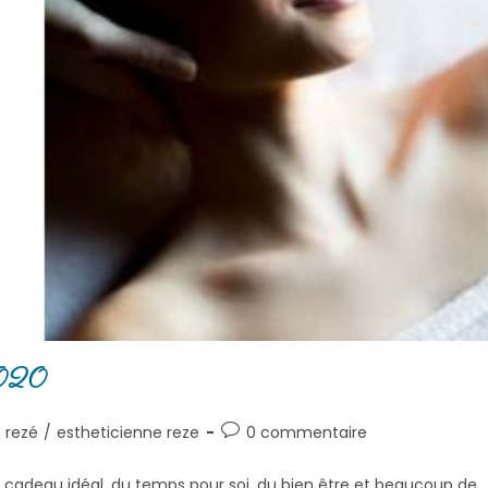
2020
 rezé
/
estheticienne reze
0 commentaire
un cadeau idéal, du temps pour soi, du bien être et beaucoup de