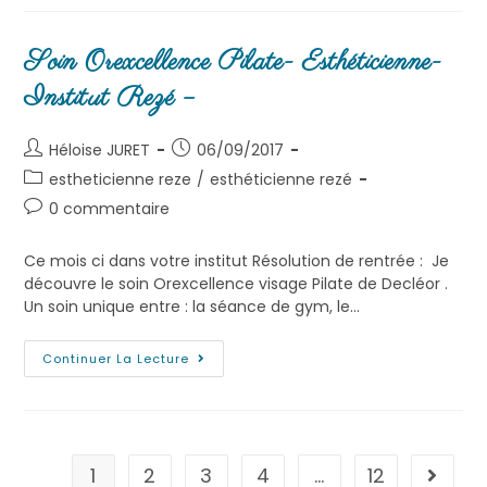
Soin Orexcellence Pilate- Esthéticienne-
Institut Rezé –
Héloise JURET
06/09/2017
estheticienne reze
/
esthéticienne rezé
0 commentaire
Ce mois ci dans votre institut Résolution de rentrée : Je
découvre le soin Orexcellence visage Pilate de Decléor .
Un soin unique entre : la séance de gym, le…
Continuer La Lecture
1
2
3
4
…
12