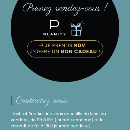
Contactez nous
L'Institut Rue Aristide vous accueille du lundi au
vendredi, de 9H à 19H (journée continue) et le
samedi, de 9H à 18H (journée continue)