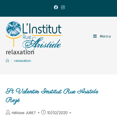
Menu
relaxation
>
relaxation
St Valentin Institut Rue Aristide
Rezé
Héloise JURET
10/02/2020