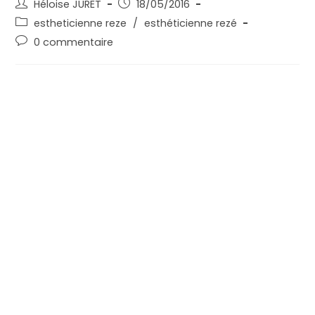
Héloise JURET
18/05/2016
estheticienne reze
/
esthéticienne rezé
0 commentaire
Ce mois ci
dans votre
institut