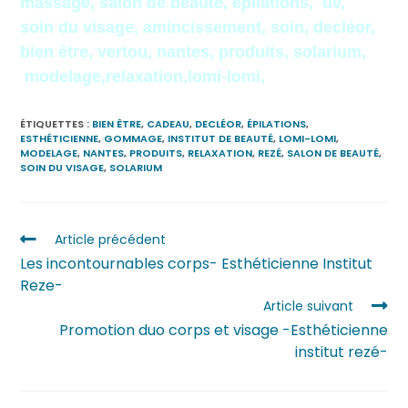
massage, salon de beauté, épilations, uv,
soin du visage, amincissement, soin, decléor,
bien être, vertou, nantes, produits, solarium,
modelage,relaxation,lomi-lomi,
ÉTIQUETTES :
BIEN ÊTRE
,
CADEAU
,
DECLÉOR
,
ÉPILATIONS
,
ESTHÉTICIENNE
,
GOMMAGE
,
INSTITUT DE BEAUTÉ
,
LOMI-LOMI
,
MODELAGE
,
NANTES
,
PRODUITS
,
RELAXATION
,
REZÉ
,
SALON DE BEAUTÉ
,
SOIN DU VISAGE
,
SOLARIUM
Article précédent
Les incontournables corps- Esthéticienne Institut
Reze-
Article suivant
Promotion duo corps et visage -Esthéticienne
institut rezé-