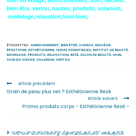
soin du visage, amincissement, soin, decléor,
bien être, vertou, nantes, produits, solarium,
modelage,relaxation,lomi-lomi,
ÉTIQUETTES :
AMINCISSEMENT
,
BIEN ÊTRE
,
CADEAU
,
DECLÉOR
,
ÉPILATIONS
,
ESTHÉTICIENNE
,
HUILES ESSENTIELLES
,
INSTITUT DE BEAUTÉ
,
MODELAGE
,
PRODUITS
,
RELAXATION
,
REZÉ
,
SALON DE BEAUTÉ
,
SOIN
,
SOIN DU VISAGE
,
SOLARIUM
,
VERTOU
Article précédent
Grain de peau plus net ? Esthéticienne Rezé
Article suivant
Promo produits corps – Esthéticienne Rezé –
VOUS DEVRIEZ ÉGALEMENT AIMER