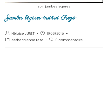
soin jambes legeres
Jambes légères-institut Rezé-
Héloise JURET
11/06/2015
estheticienne reze
0 commentaire
Ce mois ci
dans votre