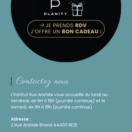
Contactez nous
L'Institut Rue Aristide vous accueille du lundi au
vendredi, de 9H à 19H (journée continue) et le
samedi, de 9H à 18H (journée continue)
Adresse :
2 Rue Aristide Briand 44400 REZE