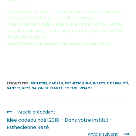
esthéticienne, rezé, institut de beauté, massage, salon
de beauté, épilations, uv, soin du visage,
amincissement, soin, decléor, bien être, vertou, nantes,
produits, solarium, modelage,relaxation,lomi-lomi,LPG,
#reze #institut de
beaute#esthéticienne#minceur#cadeau #LPG
ÉTIQUETTES :
BIEN ÊTRE
,
CADEAU
,
ESTHÉTICIENNE
,
INSTITUT DE BEAUTÉ
,
NANTES
,
REZÉ
,
SALON DE BEAUTÉ
,
SOIN DU VISAGE
Article précédent
Idée cadeau noël 2018 – Dans votre institut -
Esthecienne Rezé
Article suivant