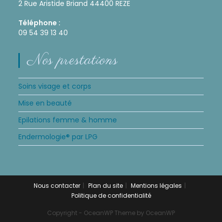
2 Rue Aristide Briand 44400 REZE
Téléphone :
09 54 39 13 40
Nos prestations
Soins visage et corps
Mise en beauté
Epilations femme & homme
Endermologie® par LPG
Nous contacter
Plan du site
Mentions légales
Politique de confidentialité
Copyright - OceanWP Theme by OceanWP