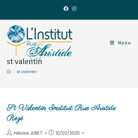
Menu
st valentin
>
st valentin
St Valentin Institut Rue Aristide
Rezé
Héloise JURET
10/02/2020