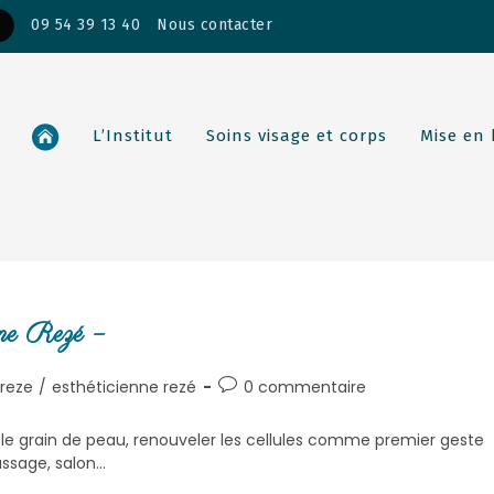
09 54 39 13 40
Nous contacter
L’Institut
Soins visage et corps
Mise en
nne Rezé –
 reze
/
esthéticienne rezé
0 commentaire
ser le grain de peau, renouveler les cellules comme premier geste
assage, salon…