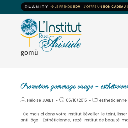
gomù
Promotion gommage visage – esthéticie
Héloise JURET
05/10/2015
estheticienne
Ce mois ci dans votre institut Réveiller le teint, lis
anti-âge Esthéticienne, rezé, institut de beauté, m