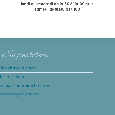
lundi au vendredi de 9H30 à 19H00 et le
samedi de 8H30 à 17H00
Nos prestations
oins visage et corps
ise en beauté
pilations femme & homme
ndermologie® par LPG