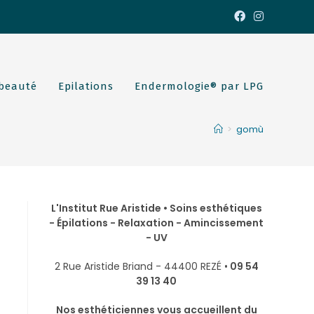
 beauté
Epilations
Endermologie® par LPG
>
gomù
L'Institut Rue Aristide • Soins esthétiques
- Épilations - Relaxation - Amincissement
- UV
2 Rue Aristide Briand - 44400 REZÉ •
09 54
39 13 40
Nos esthéticiennes vous accueillent du