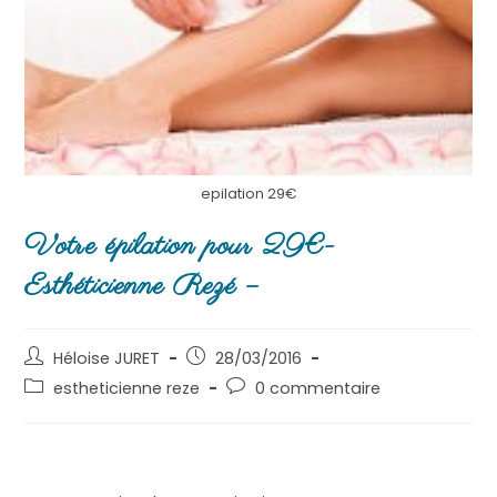
epilation 29€
Votre épilation pour 29€-
Esthéticienne Rezé –
Héloise JURET
28/03/2016
estheticienne reze
0 commentaire