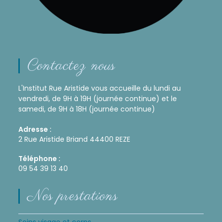
Contactez nous
L'Institut Rue Aristide vous accueille du lundi au
vendredi, de 9H à 19H (journée continue) et le
samedi, de 9H à 18H (journée continue)
Adresse :
2 Rue Aristide Briand 44400 REZE
Téléphone :
09 54 39 13 40
Nos prestations
Soins visage et corps