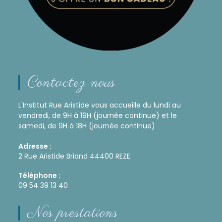
Contactez nous
L'Institut Rue Aristide vous accueille du lundi au
vendredi, de 9H à 19H (journée continue) et le
samedi, de 9H à 18H (journée continue)
Adresse :
2 Rue Aristide Briand 44400 REZE
Téléphone :
09 54 39 13 40
Nos prestations