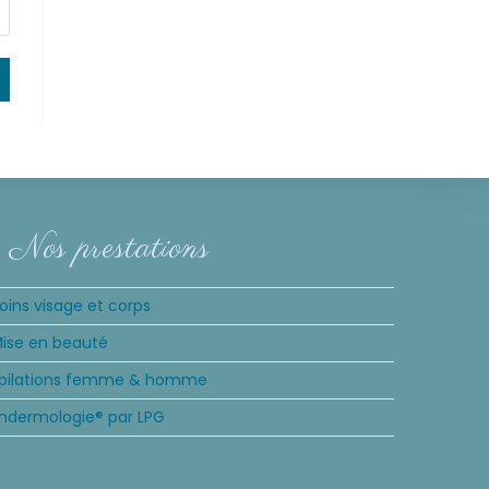
Nos prestations
oins visage et corps
ise en beauté
pilations femme & homme
ndermologie® par LPG