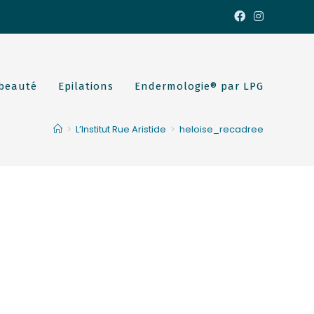
 beauté
Epilations
Endermologie® par LPG
>
L’Institut Rue Aristide
>
heloise_recadree