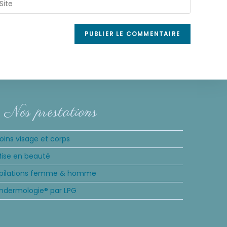
Nos prestations
oins visage et corps
ise en beauté
pilations femme & homme
ndermologie® par LPG