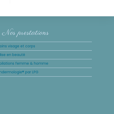
Nos prestations
oins visage et corps
ise en beauté
pilations femme & homme
ndermologie® par LPG