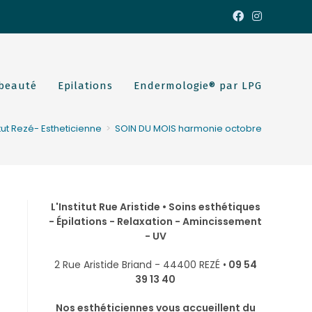
 beauté
Epilations
Endermologie® par LPG
ut Rezé- Estheticienne
>
SOIN DU MOIS harmonie octobre
L'Institut Rue Aristide • Soins esthétiques
- Épilations - Relaxation - Amincissement
- UV
2 Rue Aristide Briand - 44400 REZÉ •
09 54
39 13 40
Nos esthéticiennes vous accueillent du