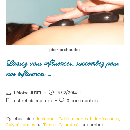
pierres chaudes
Laissez vous influencer…succombez pour
nos influences …
Héloise JURET
15/12/2014
estheticienne reze
0 commentaire
Qu’elles soient
Indiennes, Californiennes, Indonésiennes,
Polynésiennes
ou “
Pierres Chaudes”
succombez.