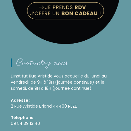
Contactez nous
L'Institut Rue Aristide vous accueille du lundi au
vendredi, de 9H à 19H (journée continue) et le
samedi, de 9H à 18H (journée continue)
Adresse :
2 Rue Aristide Briand 44400 REZE
Téléphone :
09 54 39 13 40