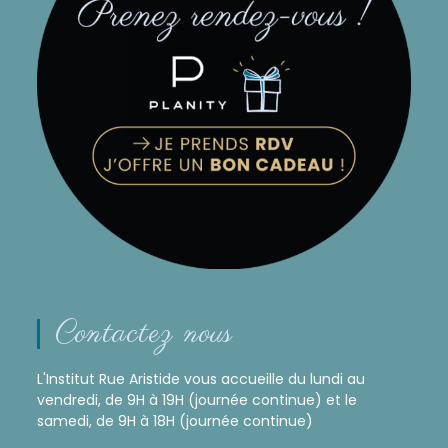
Contactez nous
L'Institut Rue Aristide vous accueille du lundi au
vendredi, de 9H à 19H (journée continue) et le
samedi, de 9H à 18H (journée continue)