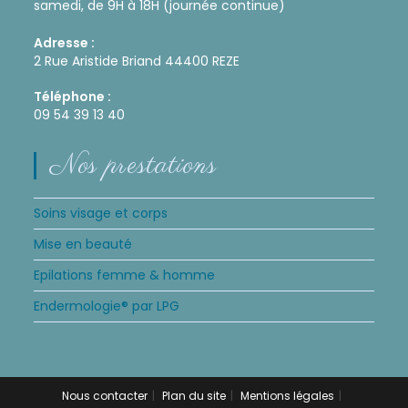
samedi, de 9H à 18H (journée continue)
Adresse :
2 Rue Aristide Briand 44400 REZE
Téléphone :
09 54 39 13 40
Nos prestations
Soins visage et corps
Mise en beauté
Epilations femme & homme
Endermologie® par LPG
Nous contacter
Plan du site
Mentions légales