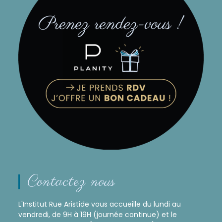
Contactez nous
L'Institut Rue Aristide vous accueille du lundi au
vendredi, de 9H à 19H (journée continue) et le