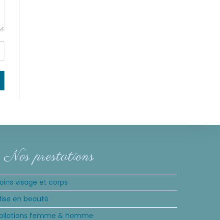
Nos prestations
oins visage et corps
ise en beauté
pilations femme & homme