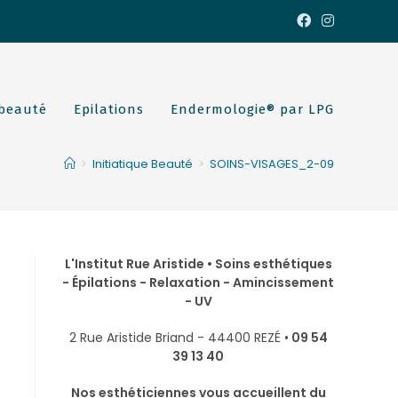
 beauté
Epilations
Endermologie® par LPG
>
Initiatique Beauté
>
SOINS-VISAGES_2-09
L'Institut Rue Aristide • Soins esthétiques
- Épilations - Relaxation - Amincissement
- UV
2 Rue Aristide Briand - 44400 REZÉ •
09 54
39 13 40
Nos esthéticiennes vous accueillent du