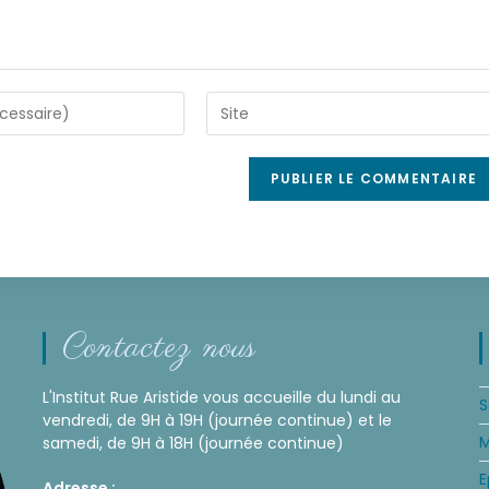
Contactez nous
L'Institut Rue Aristide vous accueille du lundi au
S
vendredi, de 9H à 19H (journée continue) et le
M
samedi, de 9H à 18H (journée continue)
E
Adresse :