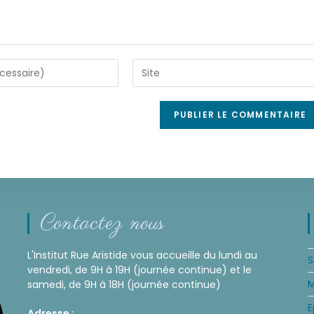
Contactez nous
L'Institut Rue Aristide vous accueille du lundi au
S
vendredi, de 9H à 19H (journée continue) et le
M
samedi, de 9H à 18H (journée continue)
E
Adresse :