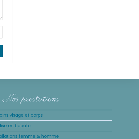
Nos prestations
oins visage et corps
ise en beauté
pilations femme & homme