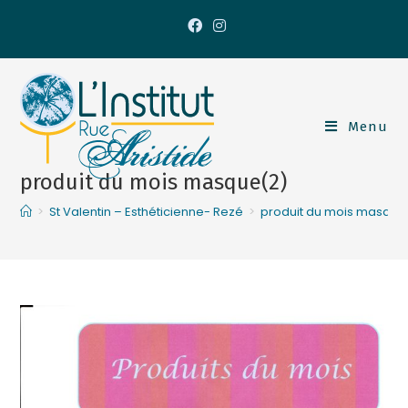
Menu
produit du mois masque(2)
>
St Valentin – Esthéticienne- Rezé
>
produit du mois masque